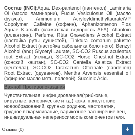
Состав (INCI)
:Aqua, Dex-pantenol (пантенол), Laminaria
Oi (масло ламинарии), Fuсus Vesiculosus Oil (масло
фукуса), Ammonium Acryloyldimethyltaurate/VP
Copolymer, Caffeine (кофеин), Aphanizomenon Flos
Aquae Klamath (кламатская водоросль AFA), Allantoin
(аллантоин), Perfume, Rúta Graveólens Alcohol Extract
(настойка руты душистой), Tinktura comarum palustre
Alcohol Extract (настойка сабельника болотного), Benzyl
Alcohol (and) Glyceryl Laurate, SC-CO2 Ruscus aculeatus
root Extract (иглица), SC-CO2 Horse Chestnut Extract
(конский каштан), SC-CO2 Centella Asiatica Extract
(центелла), SC-CO2 Taraxacum Оfficinale (dandelion)
Root Extract (одуванчик), Mentha Аrvensis essential oil
(эфирное масло мяты полевой), Succinic Acid.
Важно!! Противопоказания
Чувствительная, инфицированная(грибковые,
вирусные, венерические и т.д.) кожа, присутствие
новообразований, крупных родинок, мастопатия,
грудное вскармливание, варикозное расширение вен,
индивидуальная непереносимость компонентов геля.
Отзывы (0)