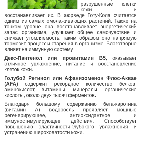
разрушенные клетки
кожи и
восстанавливает их. В аюрведе Готу-Кола считается
одним из самых омолаживающих растений. Также на
тонком уровне она восстанавливает энергетический
запас организма, улучшает общее самочувствие и
снижает утомляемость, таким образом оно напрямую
тормозит процессы старения в организме. Благотворно
влияет на иммунную систему.
Декс-Пантенол или провитамин В5
, оказывает
отличное увлажнение, питание и восстановление
клеток кожи.
Голубой Ретинол или Aфaнизoмeнoн Флoс-Aквae
(AFA)
содержит рекордное количество белков,
аминокислот, витамины, минералы, органические
кислоты, около двух тысяч ферментов.
Благодаря большому содержанию бета-каротина
(витамин А) водоросль проявляет мощные
регенерирующее, антиоксидантное и
иммуностимулирующее действия. Способствует
повышению эластичности,глубокого увлажнения и
устранению шероховатости кожи.