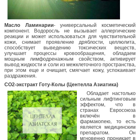
Масло Ламинарии
- универсальный косметический
компонент. Водоросль не вызывает аллергические
реакции и может использоваться для чувствительной
кожи, снимает проявление дряблости, целлюлита,
способствует выведению токсических веществ,
улучшает процессы кровообращения, обладаем
мощным лимфодренажным свойством, активирует
вывод жидкости и соли из межклеточного пространства,
при этом еще и очищает, смягчает кожу, успокаивает
раздражения.
СО2-экстракт Готу-Колы (Центелла Азиатика)
Обладает настолько
сильным лифтинговым
эффектом, что в
странах Евросоюза
включён в
фармакопею, то есть
является медицинским
препаратом. Он
мгновенно проникает в