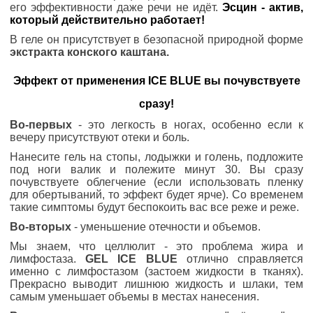
его эффективности даже речи не идёт.
Эсцин - актив,
который действительно работает!
В гел
е он присутствует в безопасной природной форме
экстракта конского каштана.
Эффект от применения ICE BLUE вы почувствуете
сразу!
Во-первых
- это легкость в ногах, особенно если к
вечеру присутствуют отеки и боль.
Нанесите гель на стопы, лодыжки и голень, подложите
под ноги валик и полежите минут 30. Вы сразу
почувствуете облегчение (если использовать пленку
для обертываний, то эффект будет ярче). Со временем
такие симптомы будут беспокоить вас все реже и реже.
Во-вторых
- уменьшение отечности и объемов.
Мы знаем, что целлюлит - это проблема жира и
лимфостаза.
GEL ICE BLUE
отлично справляется
именно с лимфостазом (застоем жидкости в тканях).
Прекрасно выводит лишнюю жидкость и шлаки, тем
самым уменьшает объемы в местах нанесения.