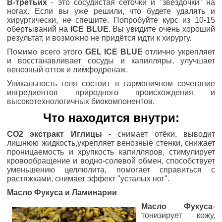
В-третьих
- это сосудистая сеточки и "звёздочки" на
ногах. Если вы уже решили, что будете удалять и
хирургически, не спешите. Попробуйте курс из 10-15
обертываний на
ICE BLUE
. Вы увидите очень хороший
результат, и возможно не придётся идти к хирургу.
Помимо всего этого
GEL ICE BLUE
отлично укрепляет
и восстанавливает сосуды и капилляры, улучшает
венозный отток и лимфодренаж.
Уникальность геля состоит в гармоничном сочетание
ингредиентов природного происхождения и
высокотехнологичных биокомпонентов.
Что находится внутри:
СО2 экстракт Иглицы
- снимает отёки, выводит
лишнюю жидкость,укрепляет венозные стенки, снижает
проницаемость и хрупкость капилляров, стимулирует
кровообращение и водно-солевой обмен, способствует
уменьшению целлюлита, помогает справиться с
растяжками, снимает эффект "усталых ног".
Масло Фукуса и Ламинарии
Масло Фукуса
-
тонизирует кожу,