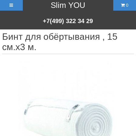
Slim YOU
0
+7(499)
322
34
29
Бинт для обёртывания , 15
см.х3 м.