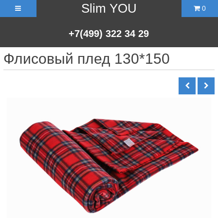
Slim YOU
0
+7(499)
322
34
29
Флисовый плед 130*150