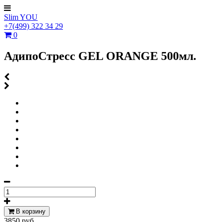
Slim YOU
+7(499)
322
34
29
0
АдипоСтресс GEL ORANGE 500мл.
В корзину
3850 руб