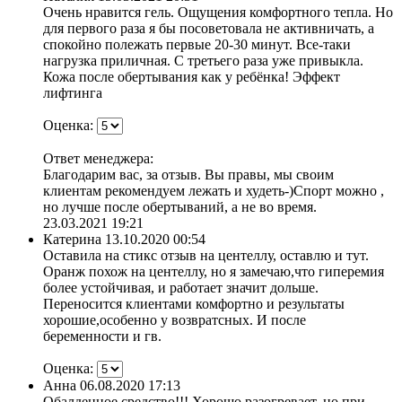
Очень нравится гель. Ощущения комфортного тепла. Но
для первого раза я бы посоветовала не активничать, а
спокойно полежать первые 20-30 минут. Все-таки
нагрузка приличная. С третьего раза уже привыкла.
Кожа после обертывания как у ребёнка! Эффект
лифтинга
Оценка:
Ответ менеджера:
Благодарим вас, за отзыв. Вы правы, мы своим
клиентам рекомендуем лежать и худеть-)Спорт можно ,
но лучше после обертываний, а не во время.
23.03.2021 19:21
Катерина
13.10.2020 00:54
Оставила на стикс отзыв на центеллу, оставлю и тут.
Оранж похож на центеллу, но я замечаю,что гиперемия
более устойчивая, и работает значит дольше.
Переносится клиентами комфортно и результаты
хорошие,особенно у возвратсных. И после
беременности и гв.
Оценка:
Анна
06.08.2020 17:13
Обалденное средство!!! Хорошо разогревает, но при