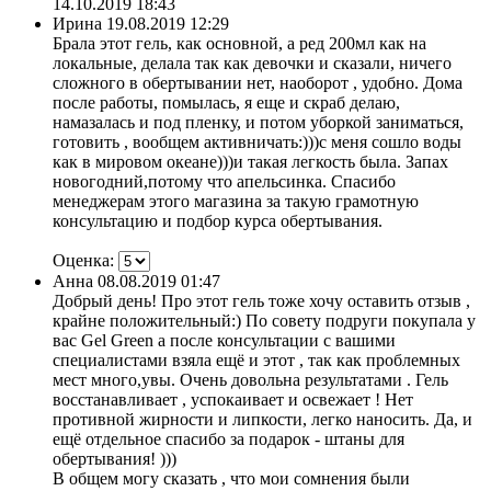
14.10.2019 18:43
Ирина
19.08.2019 12:29
Брала этот гель, как основной, а ред 200мл как на
локальные, делала так как девочки и сказали, ничего
сложного в обертывании нет, наоборот , удобно. Дома
после работы, помылась, я еще и скраб делаю,
намазалась и под пленку, и потом уборкой заниматься,
готовить , вообщем активничать:)))с меня сошло воды
как в мировом океане)))и такая легкость была. Запах
новогодний,потому что апельсинка. Спасибо
менеджерам этого магазина за такую грамотную
консультацию и подбор курса обертывания.
Оценка:
Анна
08.08.2019 01:47
Добрый день! Про этот гель тоже хочу оставить отзыв ,
крайне положительный:) По совету подруги покупала у
вас Gel Green а после консультации с вашими
специалистами взяла ещё и этот , так как проблемных
мест много,увы. Очень довольна результатами . Гель
восстанавливает , успокаивает и освежает ! Нет
противной жирности и липкости, легко наносить. Да, и
ещё отдельное спасибо за подарок - штаны для
обертывания! )))
В общем могу сказать , что мои сомнения были