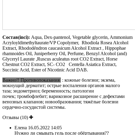
Состав(inci):
Aqua, Dex-pantenol, Vegetable glycerin, Ammonium
Acryloyldimethyltaurate/VP Copolymer, Rhodiola Rosea Alcohol
Extract, Rhododéndron caucasicum Alcohol Extract , Hippophae
rhamnoides Oil, Juniperberry Oil, Perfume, Benzyl Alcohol (and)
Glyceryl Laurate ,Ruscus aculeatus root СО2 Extract, Horse
Chestnut СО2 Extract, SC- СО2 Centella Asiatica Extract,
Succinic Acid, Ester of Nicotinic Acid DAB.
Важно!! Противопоказания
: кожные болезни; экзема,
мокнущий дерматит; острые воспаления органов малого
таза; эндометриоз; беременность; патологии
почек; тромбофлебит; варикозное расширение с дефектами
венозных клапанов; новообразования; тяжёлые болезни
сердечно-сосудистой системы.
Отзывы (10)
Елена
16.05.2022 14:05
Нужно ли смывать гель после обёртывания??