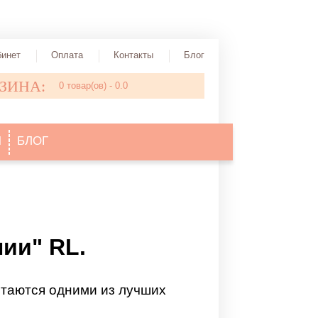
бинет
Оплата
Контакты
Блог
ЗИНА:
0
товар(ов) -
0.0
Ы
БЛОГ
ии" RL.
стаются одними из лучших