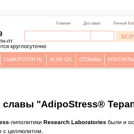
Главная
Доставка
Личный Ка
9
КОР
ПОИСК
пн-пт
тся круглосуточно
СЫВОРОТКИ RL
ALTAI OIL
ОТЗЫВЫ
КОНТАКТ
 славы "AdipoStress® Терап
ess
-липолитики
Research Laboratories
были и о
е с целлюлитом.